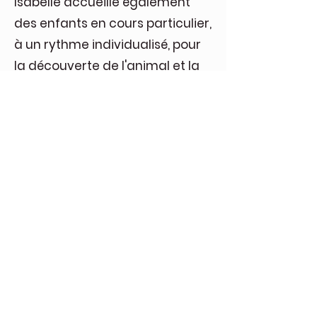
Isabelle accueille également
des enfants en cours particulier,
à un rythme individualisé, pour
la découverte de l'animal et la
prise de confiance en soi.
A partir de 10 ans, les cavaliers
en herbe peuvent ensuite
passer à cheval.